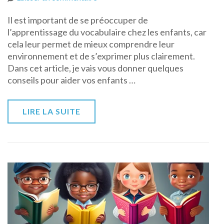
Comment
Il est important de se préoccuper de
aider
l’apprentissage du vocabulaire chez les enfants, car
votre
cela leur permet de mieux comprendre leur
enfants
environnement et de s’exprimer plus clairement.
à
Dans cet article, je vais vous donner quelques
améliorer
conseils pour aider vos enfants …
son
vocabulaire
LIRE LA SUITE