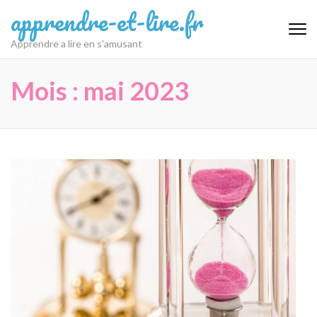
Aller
apprendre-et-lire.fr
au
contenu
Apprendre a lire en s'amusant
(Pressez
Entrée)
Mois :
mai 2023