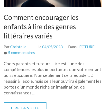
Comment encourager les
enfants à lire des genres
littéraires variés
Par
Christelle
Le
04/05/2023
Dans
LECTURE
sur
5 commentaires
Comment
Chers parents et tuteurs, Lire est l’une des
encourager
compétences les plus importantes que votre enfant
les
puisse acquérir. Non seulement cela les aidera à
enfants
réussir à l’école, mais cela leur ouvrira également les
à
portes d’un monde riche en imagination, de
lire
connaissances …
des
genres
littéraires
LIRE LA SUITE