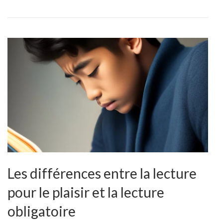
la
lecture
aux
enfants
de
différents
âges
Les différences entre la lecture
pour le plaisir et la lecture
obligatoire