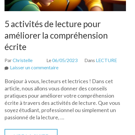
5 activités de lecture pour
améliorer la compréhension
écrite
Par
Christelle
Le
06/05/2023
Dans
LECTURE
sur
Laisser un commentaire
5
Bonjour à vous, lecteurs et lectrices ! Dans cet
activités
article, nous allons vous donner des conseils
de
pratiques pour améliorer votre compréhension
lecture
écrite à travers des activités de lecture. Que vous
pour
soyez étudiant, professionnel ou simplement un
améliorer
passionné de la lecture, …
la
compréhension
écrite