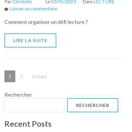
Par
Christelle
Le
03/05/2023
Dans
LECTURE
sur
Laisser un commentaire
Comment
Comment organiser un défi lecture ?
organiser
un
défi
LIRE LA SUITE
lecture
?
Pagination
Page
Page
1
2
Suivant
des
publications
Rechercher
RECHERCHER
Recent Posts