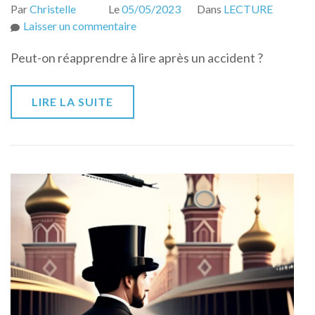
Par
Christelle
Le
05/05/2023
Dans
LECTURE
sur
Laisser un commentaire
Peut-
Peut-on réapprendre à lire après un accident ?
on
réapprendre
à
LIRE LA SUITE
lire
après
un
accident
?