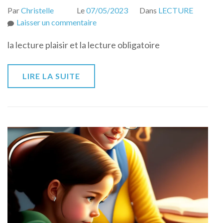
Par
Christelle
Le
07/05/2023
Dans
LECTURE
sur
Laisser un commentaire
Les
la lecture plaisir et la lecture obligatoire
différences
entre
la
LIRE LA SUITE
lecture
pour
le
plaisir
et
la
lecture
obligatoire