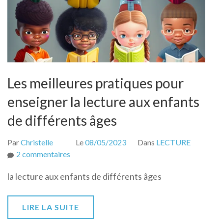
Les meilleures pratiques pour
enseigner la lecture aux enfants
de différents âges
Par
Christelle
Le
08/05/2023
Dans
LECTURE
sur
2 commentaires
Les
la lecture aux enfants de différents âges
meilleures
pratiques
pour
LIRE LA SUITE
enseigner