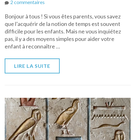
sur
2 commentaires
Comment
Bonjour à tous ! Si vous êtes parents, vous savez
aider
que l’acquérir de la notion de temps est souvent
son
difficile pour les enfants. Mais ne vous inquiétez
enfant
pas, il y a des moyens simples pour aider votre
à
enfant à reconnaître …
acquérir
la
notion
LIRE LA SUITE
du
temps
?