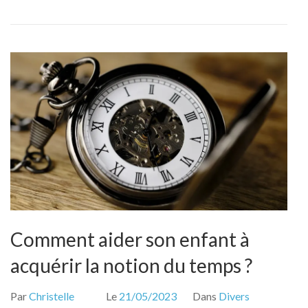
dans
une
phrase
?
Comment aider son enfant à
acquérir la notion du temps ?
Par
Christelle
Le
21/05/2023
Dans
Divers