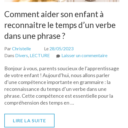
Comment aider son enfant à
reconnaitre le temps d’un verbe
dans une phrase ?
Par
Christelle
Le
28/05/2023
sur
Dans
Divers
,
LECTURE
Laisser un commentaire
Comment
Bonjour à vous, parents soucieux de l’apprentissage
aider
de votre enfant ! Aujourd’hui, nous allons parler
son
d’une compétence importante en grammaire : la
enfant
reconnaissance du temps d’un verbe dans une
à
phrase. Cette compétence est essentielle pour la
reconnaitr
compréhension des temps en …
le
temps
d’un
LIRE LA SUITE
verbe