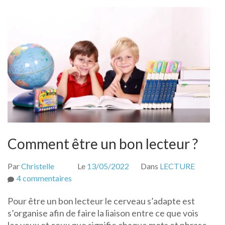
Comment être un bon lecteur ?
Par
Christelle
Le
13/05/2022
Dans
LECTURE
sur
4 commentaires
Comment
Pour être un bon lecteur le cerveau s’adapte est
être
s’organise afin de faire la liaison entre ce que vois
un