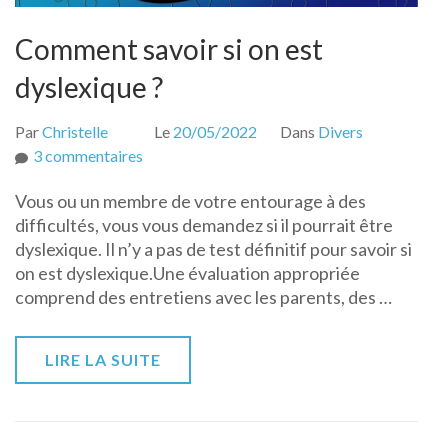
Comment savoir si on est
dyslexique ?
Par
Christelle
Le
20/05/2022
Dans
Divers
sur
3 commentaires
Comment
Vous ou un membre de votre entourage à des
savoir
difficultés, vous vous demandez si il pourrait être
si
dyslexique. Il n’y a pas de test définitif pour savoir si
on
on est dyslexique.Une évaluation appropriée
est
comprend des entretiens avec les parents, des …
dyslexique
?
LIRE LA SUITE