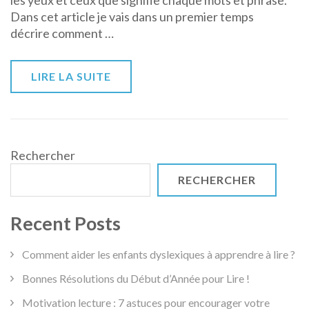
les yeux et ceux que signifie chaque mots et phrase.
bon
Dans cet article je vais dans un premier temps
lecteur
décrire comment …
?
LIRE LA SUITE
Rechercher
RECHERCHER
Recent Posts
Comment aider les enfants dyslexiques à apprendre à lire ?
Bonnes Résolutions du Début d’Année pour Lire !
Motivation lecture : 7 astuces pour encourager votre