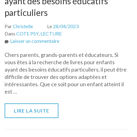
ayant des besoins éducatifs
particuliers
Par
Christelle
Le
28/04/2023
Dans
COTE PSY
,
LECTURE
sur
Laisser un commentaire
Les
Chers parents, grands-parents et éducateurs, Si
livres
vous êtes à la recherche de livres pour enfants
adaptés
ayant des besoins éducatifs particuliers, il peut être
aux
difficile de trouver des options adaptées et
enfants
intéressantes. Que ce soit pour un enfant atteint il
ayant
est …
des
besoins
éducatifs
LIRE LA SUITE
particuliers