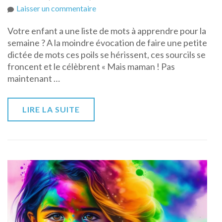
sur
Laisser un commentaire
Comment
Votre enfant a une liste de mots à apprendre pour la
aider
semaine ? A la moindre évocation de faire une petite
votre
dictée de mots ces poils se hérissent, ces sourcils se
enfant
froncent et le célèbrent « Mais maman ! Pas
a
maintenant …
apprendre
une
liste
LIRE LA SUITE
de
mots