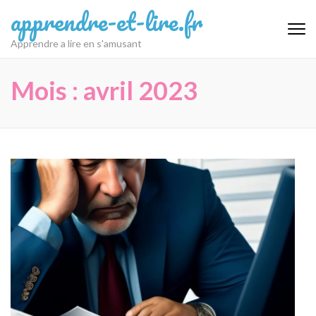
Aller
apprendre-et-lire.fr
au
contenu
Apprendre a lire en s'amusant
(Pressez
Entrée)
Mois :
avril 2023