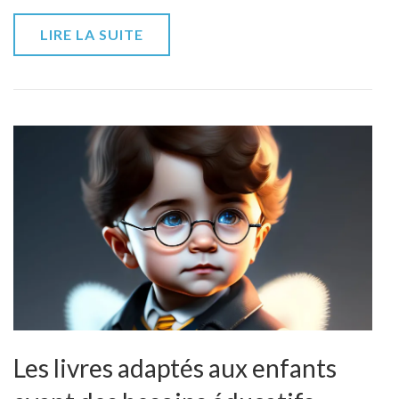
on
perdre
LIRE LA SUITE
la
faculté
de
lire
adulte
?
Les livres adaptés aux enfants