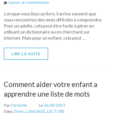
sur
Laisser un commentaire
Comment
Lorsque vous lisez un livre, il arrive souvent que
aider
vous rencontriez des mots difficiles à comprendre.
les
Pour un adulte, cela peut être facile à gérer en
enfants
utilisant un dictionnaire ou en cherchant sur
à
internet. Mais pour un enfant, cela peut …
comprendre
les
mots
LIRE LA SUITE
difficiles
dans
un
texte
Comment aider votre enfant a
apprendre une liste de mots
Par
Christelle
Le
26/04/2023
Dans
Divers
,
LANGAGE
,
LECTURE