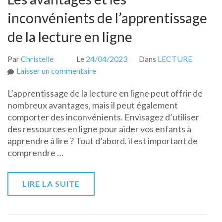
inconvénients de l’apprentissage
de la lecture en ligne
Par
Christelle
Le
24/04/2023
Dans
LECTURE
sur
Laisser un commentaire
Les
L’apprentissage de la lecture en ligne peut offrir de
avantages
nombreux avantages, mais il peut également
et
comporter des inconvénients. Envisagez d’utiliser
les
des ressources en ligne pour aider vos enfants à
inconvénients
apprendre à lire ? Tout d’abord, il est important de
de
comprendre …
l’apprentissage
de
la
LIRE LA SUITE
lecture
en
ligne