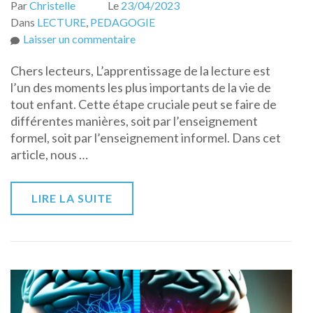
Par
Christelle
Le
23/04/2023
Dans
LECTURE
,
PEDAGOGIE
sur
Laisser un commentaire
Les
Chers lecteurs, L’apprentissage de la lecture est
différences
l’un des moments les plus importants de la vie de
entre
tout enfant. Cette étape cruciale peut se faire de
l’apprentissage
différentes manières, soit par l’enseignement
de
formel, soit par l’enseignement informel. Dans cet
la
article, nous …
lecture
par
l’enseignement
LIRE LA SUITE
formel
et
informel