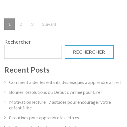
et
non
Pagination
alphabétiq
Page
Page
Page
1
2
3
Suivant
des
publications
Rechercher
RECHERCHER
Recent Posts
Comment aider les enfants dyslexiques à apprendre à lire ?
Bonnes Résolutions du Début d’Année pour Lire !
Motivation lecture : 7 astuces pour encourager votre
enfant à lire
8 routines pour apprendre les lettres