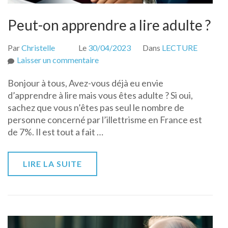
Peut-on apprendre a lire adulte ?
Par
Christelle
Le
30/04/2023
Dans
LECTURE
sur
Laisser un commentaire
Peut-
Bonjour à tous, Avez-vous déjà eu envie
on
d’apprendre à lire mais vous êtes adulte ? Si oui,
apprendre
sachez que vous n’êtes pas seul le nombre de
a
personne concerné par l’illettrisme en France est
lire
de 7%. Il est tout a fait …
adulte
?
LIRE LA SUITE