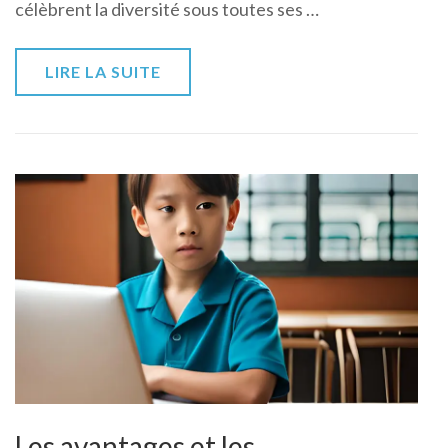
célèbrent la diversité sous toutes ses …
peuvent
aider
à
LIRE LA SUITE
promouvoir
la
diversité
et
l’inclusion
Les avantages et les