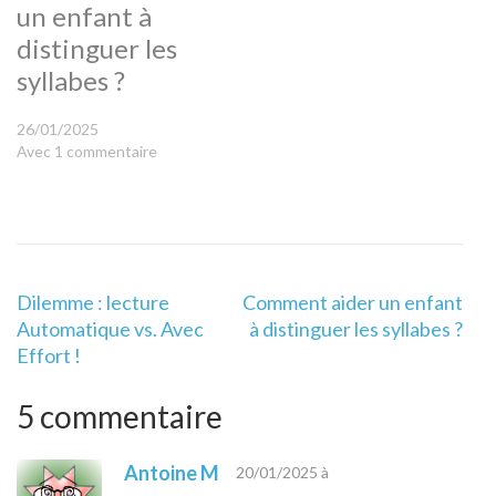
Difficultés Rencontrées
un enfant à
par les Personnes
distinguer les
Autistes…
syllabes ?
26/01/2025
Avec 1 commentaire
Navigation
Dilemme : lecture
Comment aider un enfant
de
Automatique vs. Avec
à distinguer les syllabes ?
l’article
Effort !
5 commentaire
Antoine M
20/01/2025 à