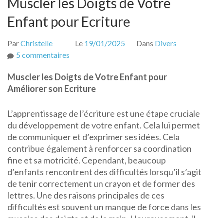
Muscler les Doigts de Votre
Enfant pour Ecriture
Par
Christelle
Le
19/01/2025
Dans
Divers
sur
5 commentaires
Muscler
Muscler les Doigts de Votre Enfant pour
les
Améliorer son Ecriture
Doigts
de
L’apprentissage de l’écriture est une étape cruciale
Votre
du développement de votre enfant. Cela lui permet
Enfant
de communiquer et d’exprimer ses idées. Cela
pour
contribue également à renforcer sa coordination
Ecriture
fine et sa motricité. Cependant, beaucoup
d’enfants rencontrent des difficultés lorsqu’il s’agit
de tenir correctement un crayon et de former des
lettres. Une des raisons principales de ces
difficultés est souvent un manque de force dans les