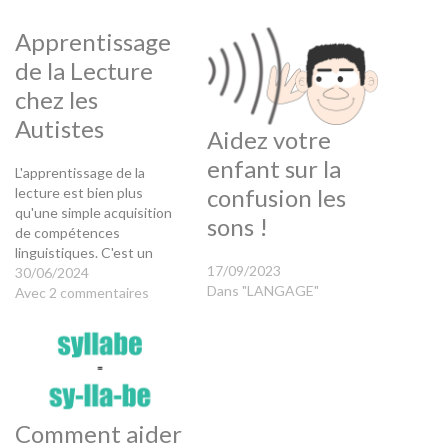
Apprentissage
de la Lecture
chez les
Autistes
Aidez votre
enfant sur la
L'apprentissage de la
confusion les
lecture est bien plus
qu'une simple acquisition
sons !
de compétences
linguistiques. C'est un
17/09/2023
processus clé dans le
30/06/2024
Dans "LANGAGE"
développement cognitif,
Avec 2 commentaires
social et émotionnel. Ce
processus peut présenter
des défis spécifiques pour
les personnes autistes.
Ces défis nécessitent une
approche adaptée et
Comment aider
bienveillante. Les