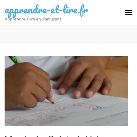
Aller
apprendre-et-lire.fr
au
contenu
Apprendre a lire en s'amusant
(Pressez
Entrée)