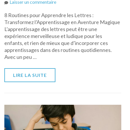
sur
Laisser un commentaire
8
8 Routines pour Apprendre les Lettres :
routines
Transformez l’Apprentissage en Aventure Magique
pour
L’apprentissage des lettres peut être une
apprendre
expérience merveilleuse et ludique pour les
les
enfants, et rien de mieux que d’incorporer ces
lettres
apprentissages dans des routines quotidiennes.
Avec un peu …
LIRE LA SUITE