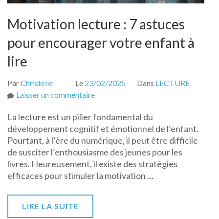
Motivation lecture : 7 astuces
pour encourager votre enfant à
lire
Par
Christelle
Le
23/02/2025
Dans
LECTURE
sur
Laisser un commentaire
Motivation
La lecture est un pilier fondamental du
lecture
développement cognitif et émotionnel de l’enfant.
:
Pourtant, à l’ère du numérique, il peut être difficile
7
de susciter l’enthousiasme des jeunes pour les
astuces
livres. Heureusement, il existe des stratégies
pour
efficaces pour stimuler la motivation …
encourager
votre
enfant
LIRE LA SUITE
à