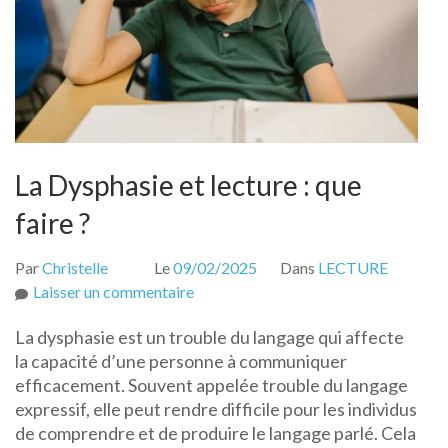
La Dysphasie et lecture : que
faire ?
Par
Christelle
Le
09/02/2025
Dans
LECTURE
sur
Laisser un commentaire
La
La dysphasie est un trouble du langage qui affecte
Dysphasie
la capacité d’une personne à communiquer
et
efficacement. Souvent appelée trouble du langage
lecture
expressif, elle peut rendre difficile pour les individus
:
de comprendre et de produire le langage parlé. Cela
que