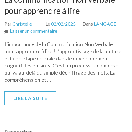
pour apprendre à lire
Par
Christelle
Le
02/02/2025
Dans
LANGAGE
sur
Laisser un commentaire
La
L’importance de la Communication Non Verbale
communication
pour apprendre à lire ! L’apprentissage de la lecture
non
est une étape cruciale dans le développement
verbale
cognitif des enfants. C’est un processus complexe
pour
qui va au-delà du simple déchiffrage des mots. La
apprendre
compréhension et …
à
lire
LIRE LA SUITE
Rechercher