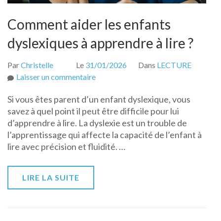
Comment aider les enfants
dyslexiques à apprendre à lire ?
Par
Christelle
Le
31/01/2026
Dans
LECTURE
sur
Laisser un commentaire
Comment
Si vous êtes parent d’un enfant dyslexique, vous
aider
savez à quel point il peut être difficile pour lui
les
d’apprendre à lire. La dyslexie est un trouble de
enfants
l’apprentissage qui affecte la capacité de l’enfant à
dyslexiques
lire avec précision et fluidité. …
à
apprendre
à
LIRE LA SUITE
lire
?