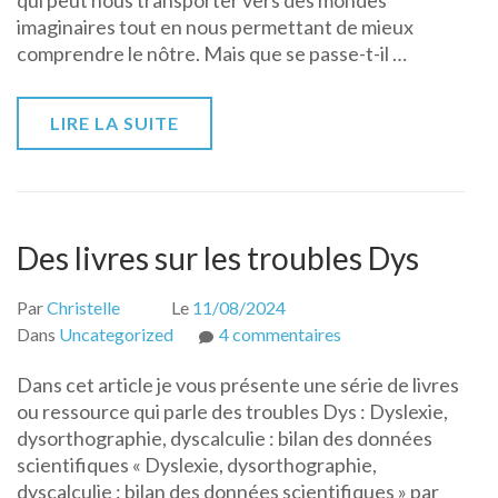
qui peut nous transporter vers des mondes
la
imaginaires tout en nous permettant de mieux
lecture
comprendre le nôtre. Mais que se passe-t-il …
en
plein
air
LIRE LA SUITE
Des livres sur les troubles Dys
Par
Christelle
Le
11/08/2024
sur
Dans
Uncategorized
4 commentaires
Des
Dans cet article je vous présente une série de livres
livres
ou ressource qui parle des troubles Dys : Dyslexie,
sur
dysorthographie, dyscalculie : bilan des données
les
scientifiques « Dyslexie, dysorthographie,
troubles
dyscalculie : bilan des données scientifiques » par
Dys