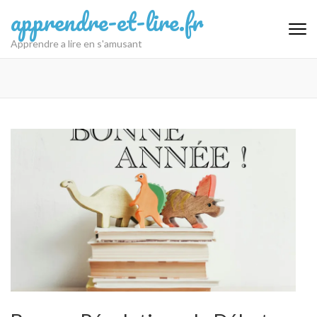
Aller
apprendre-et-lire.fr
au
contenu
Apprendre a lire en s'amusant
(Pressez
Entrée)