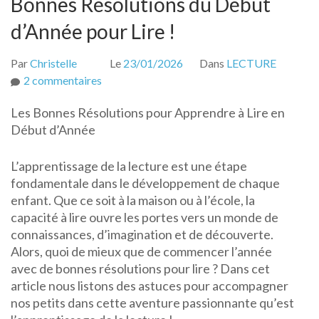
Bonnes Résolutions du Début
d’Année pour Lire !
Par
Christelle
Le
23/01/2026
Dans
LECTURE
sur
2 commentaires
Bonnes
Les Bonnes Résolutions pour Apprendre à Lire en
Résolutions
Début d’Année
du
Début
L’apprentissage de la lecture est une étape
d’Année
fondamentale dans le développement de chaque
pour
enfant. Que ce soit à la maison ou à l’école, la
Lire
capacité à lire ouvre les portes vers un monde de
!
connaissances, d’imagination et de découverte.
Alors, quoi de mieux que de commencer l’année
avec de bonnes résolutions pour lire ? Dans cet
article nous listons des astuces pour accompagner
nos petits dans cette aventure passionnante qu’est