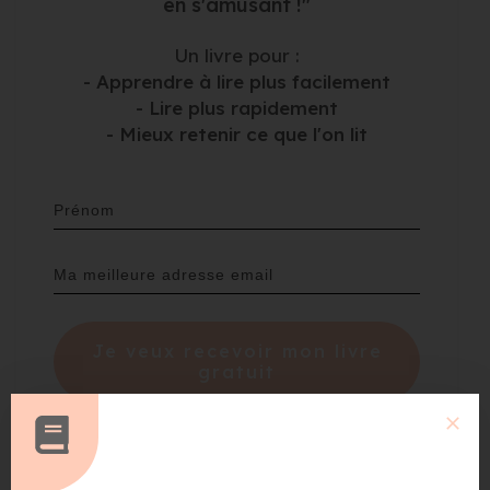
en s'amusant !"
Un livre pour :
- Apprendre à lire plus facilement
- Lire plus rapidement
- Mieux retenir ce que l'on lit
Je veux recevoir mon livre
gratuit