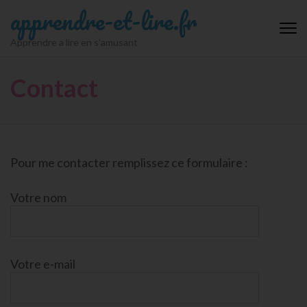
Aller
apprendre-et-lire.fr
au
contenu
Apprendre a lire en s'amusant
(Pressez
Entrée)
Contact
Pour me contacter remplissez ce formulaire :
Votre nom
Votre e-mail