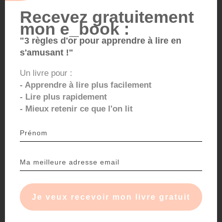
Recevez gratuitement
mon e_book :
Rechercher
"3 règles d'or pour apprendre à lire en
RECHERCHER
s'amusant !"
Recent Posts
Un livre pour :
- Apprendre à lire plus facilement
- Lire plus rapidement
Comment aider les enfants dyslexiques à apprendre à lire ?
- Mieux retenir ce que l'on lit
Bonnes Résolutions du Début d’Année pour Lire !
Motivation lecture : 7 astuces pour encourager votre
enfant à lire
8 routines pour apprendre les lettres
La Dysphasie et lecture : que faire ?
Recent Comments
Je veux recevoir mon livre gratuit