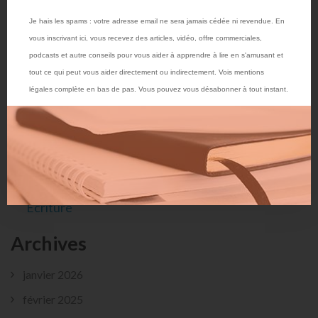
Rémi
sur
Comment aider un enfant à distinguer les
syllabes ?
Je hais les spams : votre adresse email ne sera jamais cédée ni revendue. En
vous inscrivant ici, vous recevez des articles, vidéo, offre commerciales,
Elise d'OptimismeCool
sur
Muscler les Doigts de
podcasts et autre conseils pour vous aider à apprendre à lire en s'amusant et
Votre Enfant pour Ecriture
tout ce qui peut vous aider directement ou indirectement. Vois mentions
légales complète en bas de pas. Vous pouvez vous désabonner à tout instant.
senrichiravecpierreelie
sur
Muscler les Doigts de
Votre Enfant pour Ecriture
Rémi
sur
Muscler les Doigts de Votre Enfant pour
Ecriture
Jackie
sur
Muscler les Doigts de Votre Enfant pour
Ecriture
Archives
janvier 2026
février 2025