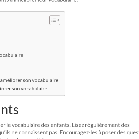
à
améliorer
son
vocabulaire
vocabulaire
améliorer son vocabulaire
iorer son vocabulaire
ants
er le vocabulaire des enfants. Lisez régulièrement des
 qu’ils ne connaissent pas. Encouragez-les à poser des ques