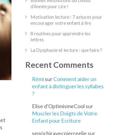
Bonnes Résolutions du Début
d’Année pour Lire !
Motivation lecture : 7 astuces pour
encourager votre enfant à lire
8 routines pour apprendre les
lettres
La Dysphasie et lecture : que faire ?
Recent Comments
Rémi
sur
Comment aider un
enfant à distinguer les syllabes
?
Elise d'OptimismeCool
sur
Muscler les Doigts de Votre
met
Enfant pour Ecriture
us
senrichiravecpierreelie
sur