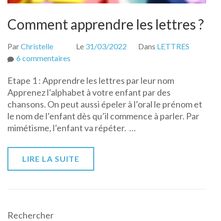
Comment apprendre les lettres ?
Par
Christelle
Le
31/03/2022
Dans
LETTRES
sur
6 commentaires
Comment
Etape 1 : Apprendre les lettres par leur nom
apprendre
Apprenez l’alphabet à votre enfant par des
les
chansons. On peut aussi épeler à l’oral le prénom et
lettres
le nom de l’enfant dès qu’il commence à parler. Par
?
mimétisme, l’enfant va répéter. …
LIRE LA SUITE
Rechercher