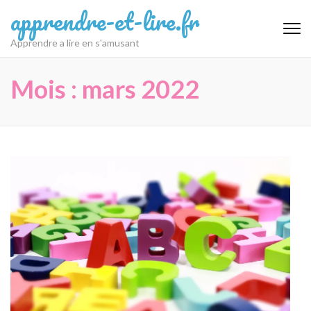
Aller
apprendre-et-lire.fr
au
contenu
Apprendre a lire en s'amusant
(Pressez
Entrée)
Mois :
mars 2022