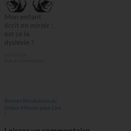
Mon enfant
écrit en miroir :
est ce la
dyslexie ?
20/10/2024
Avec 4 commentaires
Navigation
Bonnes Résolutions du
de
Début d’Année pour Lire
l’article
!
Laisser un commentaire