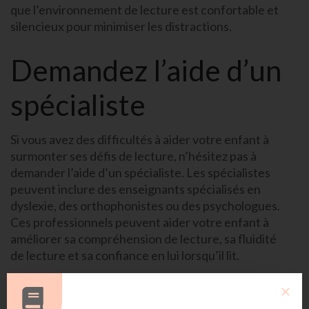
que l’environnement de lecture est confortable et
silencieux pour minimiser les distractions.
Demandez l’aide d’un
spécialiste
Si vous avez des difficultés à aider votre enfant à
surmonter ses défis de lecture, n’hésitez pas à
demander l’aide d’un spécialiste. Les spécialistes
peuvent inclure des enseignants spécialisés en
dyslexie, des orthophonistes ou des psychologues.
Ces professionnels peuvent aider votre enfant à
améliorer sa compréhension de lecture, sa fluidité
de lecture et sa confiance en lui lorsqu’il lit.
Encouragez la