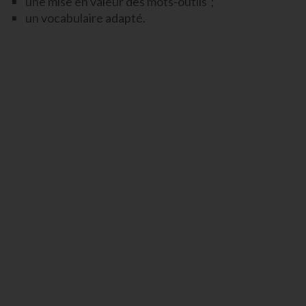
une mise en valeur des mots-outils ;
un vocabulaire adapté.