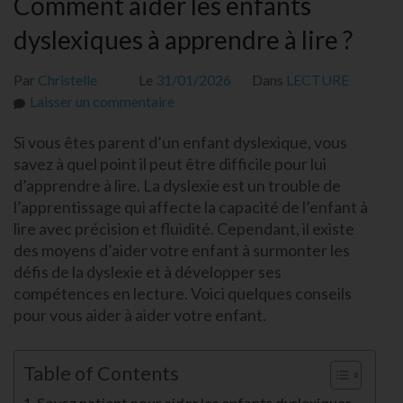
Comment aider les enfants
dyslexiques à apprendre à lire ?
Par
Christelle
Le
31/01/2026
Dans
LECTURE
sur
Laisser un commentaire
Comment
Si vous êtes parent d’un enfant dyslexique, vous
aider
savez à quel point il peut être difficile pour lui
les
d’apprendre à lire. La dyslexie est un trouble de
enfants
l’apprentissage qui affecte la capacité de l’enfant à
dyslexiques
lire avec précision et fluidité. Cependant, il existe
à
des moyens d’aider votre enfant à surmonter les
apprendre
défis de la dyslexie et à développer ses
à
compétences en lecture. Voici quelques conseils
lire
pour vous aider à aider votre enfant.
?
Table of Contents
Soyez patient pour aider les enfants dyslexiques