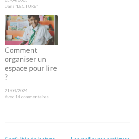
Dans "LECTURE"
Comment
organiser un
espace pour lire
?
21/04/2024
Avec 14 commentaires
Navigation
5 activités de lecture
Les meilleures pratiques