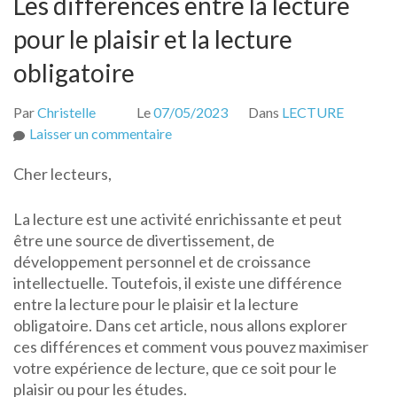
Les différences entre la lecture
pour le plaisir et la lecture
obligatoire
Par
Christelle
Le
07/05/2023
Dans
LECTURE
sur
Laisser un commentaire
Les
Cher lecteurs,
différences
entre
La lecture est une activité enrichissante et peut
la
être une source de divertissement, de
lecture
développement personnel et de croissance
pour
intellectuelle. Toutefois, il existe une différence
le
entre la lecture pour le plaisir et la lecture
plaisir
obligatoire. Dans cet article, nous allons explorer
et
ces différences et comment vous pouvez maximiser
la
votre expérience de lecture, que ce soit pour le
lecture
plaisir ou pour les études.
obligatoire