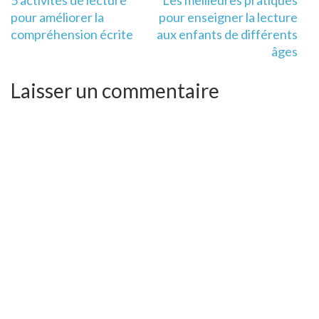
de
pour améliorer la
pour enseigner la lecture
l’article
compréhension écrite
aux enfants de différents
âges
Laisser un commentaire