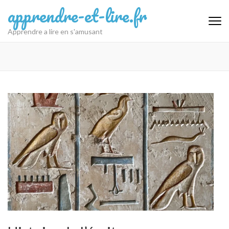
Aller
apprendre-et-lire.fr
au
contenu
Apprendre a lire en s'amusant
(Pressez
Entrée)