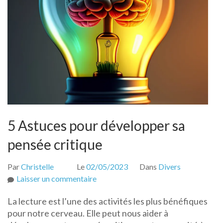
faible
estime
d’eux
même
?
5 Astuces pour développer sa
pensée critique
Par
Christelle
Le
02/05/2023
Dans
Divers
sur
Laisser un commentaire
5
La lecture est l’une des activités les plus bénéfiques
Astuces
pour notre cerveau. Elle peut nous aider à
pour