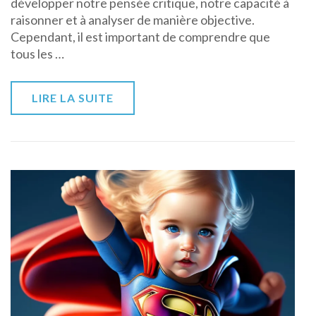
développer notre pensée critique, notre capacité à
développer
raisonner et à analyser de manière objective.
sa
Cependant, il est important de comprendre que
pensée
tous les …
critique
LIRE LA SUITE