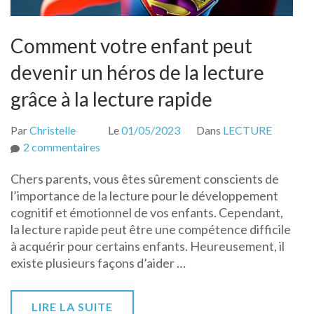
Comment votre enfant peut
devenir un héros de la lecture
grâce à la lecture rapide
Par
Christelle
Le
01/05/2023
Dans
LECTURE
sur
2 commentaires
Comment
Chers parents, vous êtes sûrement conscients de
votre
l’importance de la lecture pour le développement
enfant
cognitif et émotionnel de vos enfants. Cependant,
peut
la lecture rapide peut être une compétence difficile
devenir
à acquérir pour certains enfants. Heureusement, il
un
existe plusieurs façons d’aider …
héros
de
la
LIRE LA SUITE