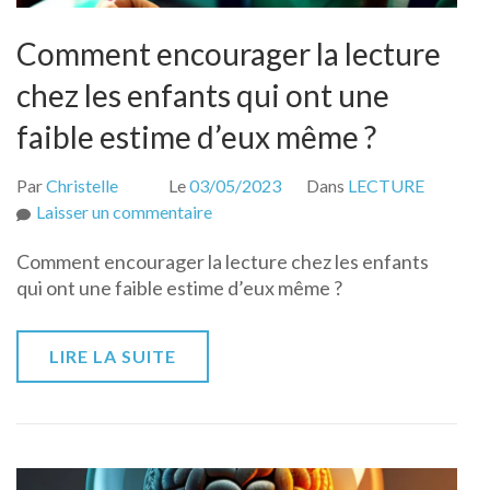
Comment encourager la lecture
chez les enfants qui ont une
faible estime d’eux même ?
Par
Christelle
Le
03/05/2023
Dans
LECTURE
sur
Laisser un commentaire
Comment
Comment encourager la lecture chez les enfants
encourager
qui ont une faible estime d’eux même ?
la
lecture
chez
LIRE LA SUITE
les
enfants
qui
ont
une