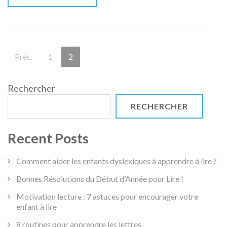
lecture
grâce
à
la
Pagination
lecture
Page
Page
Préc.
1
2
des
rapide
publications
Rechercher
RECHERCHER
Recent Posts
Comment aider les enfants dyslexiques à apprendre à lire ?
Bonnes Résolutions du Début d’Année pour Lire !
Motivation lecture : 7 astuces pour encourager votre
enfant à lire
8 routines pour apprendre les lettres