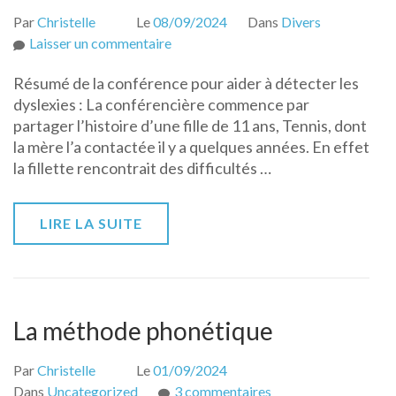
Par
Christelle
Le
08/09/2024
Dans
Divers
sur
Laisser un commentaire
Les
Résumé de la conférence pour aider à détecter les
dyslexies
dyslexies : La conférencière commence par
:
partager l’histoire d’une fille de 11 ans, Tennis, dont
comment
la mère l’a contactée il y a quelques années. En effet
les
la fillette rencontrait des difficultés …
comprendre,
les
détecter,
LIRE LA SUITE
intervenir
?
La méthode phonétique
Par
Christelle
Le
01/09/2024
sur
Dans
Uncategorized
3 commentaires