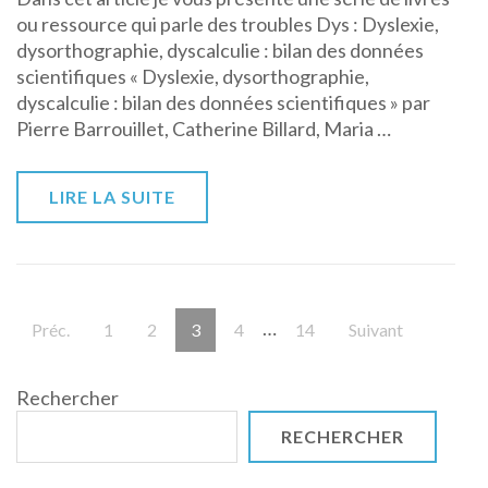
ou ressource qui parle des troubles Dys : Dyslexie,
sur
dysorthographie, dyscalculie : bilan des données
les
scientifiques « Dyslexie, dysorthographie,
troubles
dyscalculie : bilan des données scientifiques » par
Dys
Pierre Barrouillet, Catherine Billard, Maria …
LIRE LA SUITE
Pagination
…
Page
Page
Page
Page
Page
Préc.
1
2
3
4
14
Suivant
des
publications
Rechercher
RECHERCHER