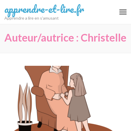
Aller
apprendre-et-lire.fr
au
contenu
Apprendre a lire en s'amusant
(Pressez
Entrée)
Auteur/autrice :
Christelle