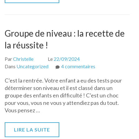
Groupe de niveau : la recette de
la réussite !
Par
Christelle
Le
22/09/2024
sur
Dans
Uncategorized
4 commentaires
Groupe
C’est la rentrée. Votre enfant a eu des tests pour
de
déterminer son niveau et il est classé dans un
niveau
groupe des enfants en difficulté ! C’est un choc
:
pour vous, vous ne vous y attendiez pas du tout.
la
Vous pensez …
recette
de
la
LIRE LA SUITE
réussite