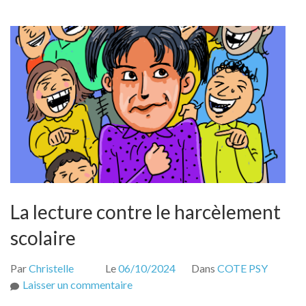
La lecture contre le harcèlement
scolaire
Par
Christelle
Le
06/10/2024
Dans
COTE PSY
sur
Laisser un commentaire
La