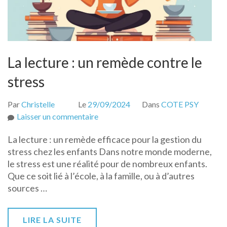
La lecture : un remède contre le
stress
Par
Christelle
Le
29/09/2024
Dans
COTE PSY
sur
Laisser un commentaire
La
La lecture : un remède efficace pour la gestion du
lecture
stress chez les enfants Dans notre monde moderne,
:
le stress est une réalité pour de nombreux enfants.
un
Que ce soit lié à l’école, à la famille, ou à d’autres
remède
sources …
contre
le
stress
LIRE LA SUITE