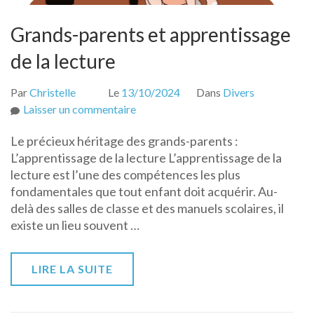
Grands-parents et apprentissage
de la lecture
Par
Christelle
Le
13/10/2024
Dans
Divers
sur
Laisser un commentaire
Grands-
Le précieux héritage des grands-parents :
parents
L’apprentissage de la lecture L’apprentissage de la
et
lecture est l’une des compétences les plus
apprentissage
fondamentales que tout enfant doit acquérir. Au-
de
delà des salles de classe et des manuels scolaires, il
la
existe un lieu souvent …
lecture
LIRE LA SUITE