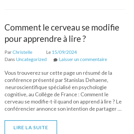
!
Comment le cerveau se modifie
pour apprendre à lire ?
Par
Christelle
Le
15/09/2024
sur
Dans
Uncategorized
Laisser un commentaire
Comment
Vous trouverez sur cette page un résumé de la
le
conférence présenté par Stanislas Dehaene,
cerveau
neuroscientifique spécialisé en psychologie
se
cognitive, au Collège de France : Comment le
modifie
cerveau se modifie-t-il quand on apprend à lire ? Le
pour
conférencier annonce son intention de partager …
apprendre
à
lire
LIRE LA SUITE
?