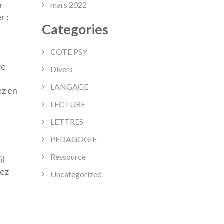
r
mars 2022
r :
Categories
COTE PSY
re
Divers
LANGAGE
ez en
LECTURE
LETTRES
PEDAGOGIE
Ressource
il
vez
Uncategorized