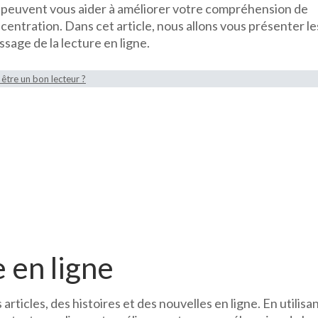
i peuvent vous aider à améliorer votre compréhension de
outils
ncentration. Dans cet article, nous allons vous présenter le
et
ssage de la lecture en ligne.
resso
pour
l’appr
tre un bon lecteur ?
de
la
lectur
en
ligne
e en ligne
articles, des histoires et des nouvelles en ligne. En utilisa