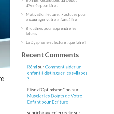
Bonnes Résolutions du Début
d’Année pour Lire !
Motivation lecture : 7 astuces pour
encourager votre enfant à lire
8 routines pour apprendre les
lettres
La Dysphasie et lecture : que faire ?
Recent Comments
Rémi
sur
Comment aider un
enfant à distinguer les syllabes
re
?
Elise d'OptimismeCool
sur
Muscler les Doigts de Votre
Enfant pour Ecriture
urs
senrichiravecpierreelie
sur