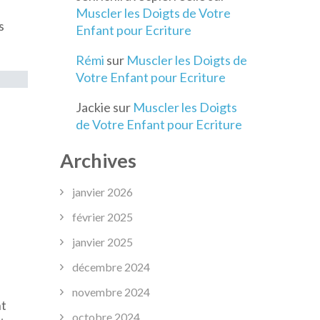
Muscler les Doigts de Votre
s
Enfant pour Ecriture
urces
Rémi
sur
Muscler les Doigts de
Votre Enfant pour Ecriture
entissage
Jackie
sur
Muscler les Doigts
de Votre Enfant pour Ecriture
e
Archives
janvier 2026
février 2025
janvier 2025
décembre 2024
novembre 2024
nt
octobre 2024