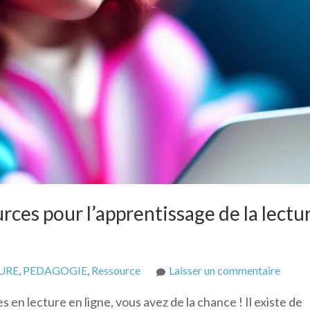
urces pour l’apprentissage de la lectu
sur
URE
,
PEDAGOGIE
,
Ressource
Laisser un commentaire
Les
en lecture en ligne, vous avez de la chance ! Il existe de
meille