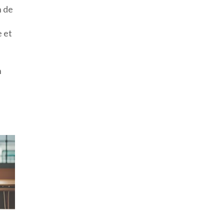
n de
e et
n