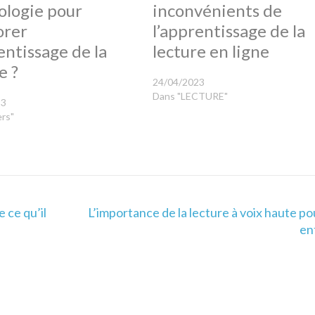
ologie pour
inconvénients de
orer
l’apprentissage de la
entissage de la
lecture en ligne
e ?
24/04/2023
Dans "LECTURE"
23
ers"
 ce qu’il
L’importance de la lecture à voix haute po
en