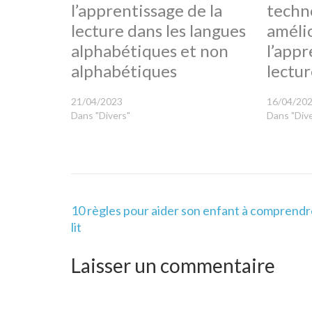
l’apprentissage de la
techn
lecture dans les langues
améli
alphabétiques et non
l’appr
alphabétiques
lectur
21/04/2023
16/04/20
Dans "Divers"
Dans "Div
Navigation
10 règles pour aider son enfant à comprendre
de
lit
l’article
Laisser un commentaire