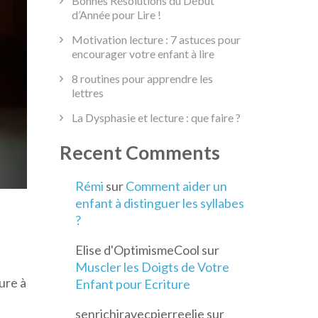
Bonnes Résolutions du Début
d’Année pour Lire !
Motivation lecture : 7 astuces pour
encourager votre enfant à lire
8 routines pour apprendre les
lettres
La Dysphasie et lecture : que faire ?
Recent Comments
Rémi
sur
Comment aider un
enfant à distinguer les syllabes
?
Elise d'OptimismeCool
sur
Muscler les Doigts de Votre
ure à
Enfant pour Ecriture
senrichiravecpierreelie
sur