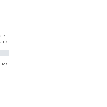
ble
ants.
ques