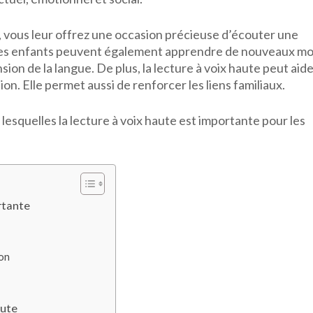
à
s, vous leur offrez une occasion précieuse d’écouter une
voix
. Les enfants peuvent également apprendre de nouveaux mo
haute
ion de la langue. De plus, la lecture à voix haute peut aide
pour
 Elle permet aussi de renforcer les liens familiaux.
les
enfants
esquelles la lecture à voix haute est importante pour les
rtante
on
aute