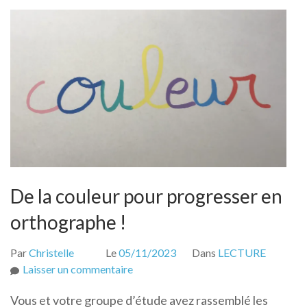
De la couleur pour progresser en
orthographe !
Par
Christelle
Le
05/11/2023
Dans
LECTURE
sur
Laisser un commentaire
De
Vous et votre groupe d’étude avez rassemblé les
la