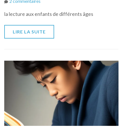
sur
2 commentaires
Les
la lecture aux enfants de différents âges
meilleures
pratiques
pour
LIRE LA SUITE
enseigner
la
lecture
aux
enfants
de
différents
âges