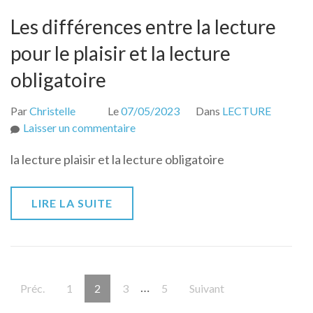
Les différences entre la lecture
pour le plaisir et la lecture
obligatoire
Par
Christelle
Le
07/05/2023
Dans
LECTURE
sur
Laisser un commentaire
Les
la lecture plaisir et la lecture obligatoire
différences
entre
la
LIRE LA SUITE
lecture
pour
le
plaisir
Pagination
et
…
Page
Page
Page
Page
Préc.
1
2
3
5
Suivant
des
la
lecture