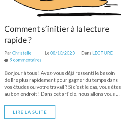
Comment s’initier à la lecture
rapide ?
Par
Christelle
Le
08/10/2023
Dans
LECTURE
sur
9 commentaires
Comment
Bonjour à tous ! Avez-vous déjà ressenti le besoin
s’initier
de lire plus rapidement pour gagner du temps dans
à
vos études ou votre travail ? Si c’est le cas, vous êtes
la
au bon endroit ! Dans cet article, nous allons vous …
lecture
rapide
?
LIRE LA SUITE