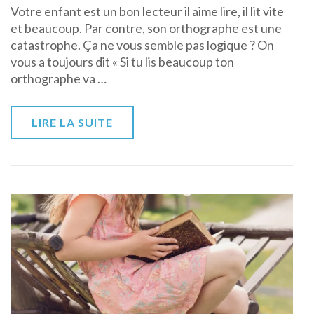
Votre enfant est un bon lecteur il aime lire, il lit vite
votre
et beaucoup. Par contre, son orthographe est une
enfant
catastrophe. Ça ne vous semble pas logique ? On
sur
vous a toujours dit « Si tu lis beaucoup ton
la
orthographe va …
confusion
les
sons
LIRE LA SUITE
!