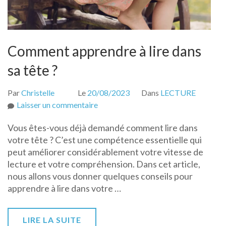
Comment apprendre à lire dans
sa tête ?
Par
Christelle
Le
20/08/2023
Dans
LECTURE
sur
Laisser un commentaire
Comment
Vous êtes-vous déjà demandé comment lire dans
apprendre
votre tête ? C’est une compétence essentielle qui
à
peut améliorer considérablement votre vitesse de
lire
lecture et votre compréhension. Dans cet article,
dans
nous allons vous donner quelques conseils pour
sa
apprendre à lire dans votre …
tête
?
LIRE LA SUITE