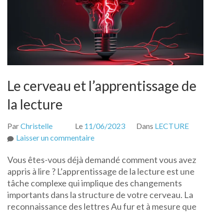
Le cerveau et l’apprentissage de
la lecture
Par
Christelle
Le
11/06/2023
Dans
LECTURE
sur
Laisser un commentaire
Le
Vous êtes-vous déjà demandé comment vous avez
cerveau
appris à lire ? L’apprentissage de la lecture est une
et
tâche complexe qui implique des changements
l’apprentissage
importants dans la structure de votre cerveau. La
de
reconnaissance des lettres Au fur et à mesure que
la
…