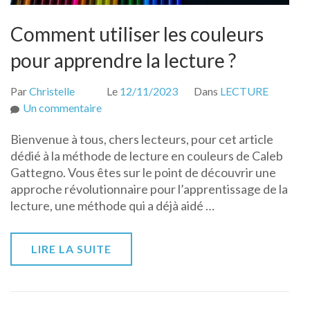
Comment utiliser les couleurs
pour apprendre la lecture ?
Par
Christelle
Le
12/11/2023
Dans
LECTURE
sur
Un commentaire
Comment
Bienvenue à tous, chers lecteurs, pour cet article
utiliser
dédié à la méthode de lecture en couleurs de Caleb
les
Gattegno. Vous êtes sur le point de découvrir une
couleurs
approche révolutionnaire pour l’apprentissage de la
pour
lecture, une méthode qui a déjà aidé …
apprendre
la
lecture
LIRE LA SUITE
?