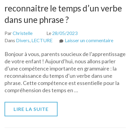
reconnaitre le temps d’un verbe
dans une phrase ?
Par
Christelle
Le
28/05/2023
sur
Dans
Divers
,
LECTURE
Laisser un commentaire
Comment
Bonjour à vous, parents soucieux de l’apprentissage
aider
de votre enfant ! Aujourd’hui, nous allons parler
son
d’une compétence importante en grammaire : la
enfant
reconnaissance du temps d’un verbe dans une
à
phrase. Cette compétence est essentielle pour la
reconnaitr
compréhension des temps en …
le
temps
d’un
LIRE LA SUITE
verbe
dans
une
phrase