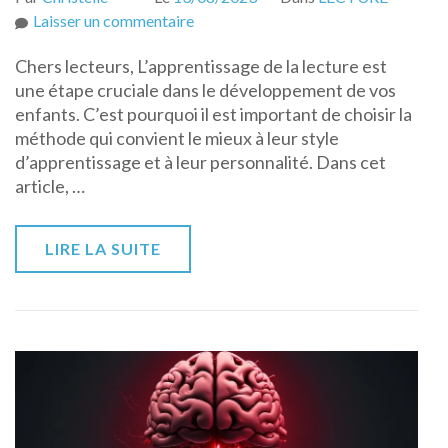
sur
Laisser un commentaire
Les
Chers lecteurs, L’apprentissage de la lecture est
méthodes
une étape cruciale dans le développement de vos
d’apprentissage
enfants. C’est pourquoi il est important de choisir la
de
méthode qui convient le mieux à leur style
la
d’apprentissage et à leur personnalité. Dans cet
lecture
article, …
LIRE LA SUITE