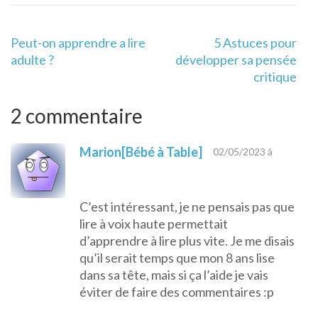
Navigation
Peut-on apprendre a lire
5 Astuces pour
de
adulte ?
développer sa pensée
l’article
critique
2 commentaire
Marion[Bébé à Table]
02/05/2023 à
C’est intéressant, je ne pensais pas que
lire à voix haute permettait
d’apprendre à lire plus vite. Je me disais
qu’il serait temps que mon 8 ans lise
dans sa tête, mais si ça l’aide je vais
éviter de faire des commentaires :p