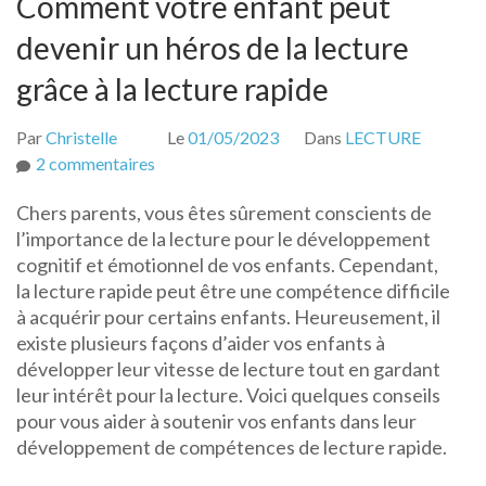
Comment votre enfant peut
devenir un héros de la lecture
grâce à la lecture rapide
Par
Christelle
Le
01/05/2023
Dans
LECTURE
sur
2 commentaires
Comment
Chers parents, vous êtes sûrement conscients de
votre
l’importance de la lecture pour le développement
enfant
cognitif et émotionnel de vos enfants. Cependant,
peut
la lecture rapide peut être une compétence difficile
devenir
à acquérir pour certains enfants. Heureusement, il
un
existe plusieurs façons d’aider vos enfants à
héros
développer leur vitesse de lecture tout en gardant
de
leur intérêt pour la lecture. Voici quelques conseils
la
pour vous aider à soutenir vos enfants dans leur
lecture
développement de compétences de lecture rapide.
grâce
à