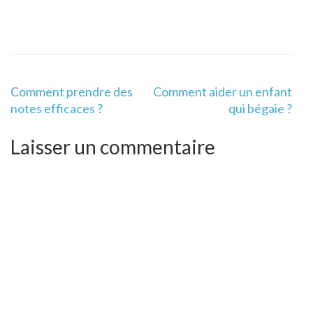
Navigation
Comment prendre des
Comment aider un enfant
de
notes efficaces ?
qui bégaie ?
l’article
Laisser un commentaire