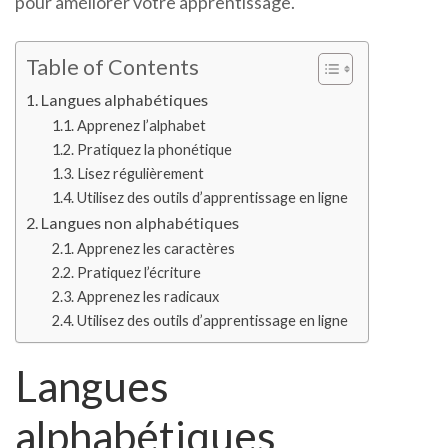
pour améliorer votre apprentissage.
alphabétiq
et
non
Table of Contents
alphabétiq
Langues alphabétiques
Apprenez l’alphabet
Pratiquez la phonétique
Lisez régulièrement
Utilisez des outils d’apprentissage en ligne
Langues non alphabétiques
Apprenez les caractères
Pratiquez l’écriture
Apprenez les radicaux
Utilisez des outils d’apprentissage en ligne
Langues
alphabétiques