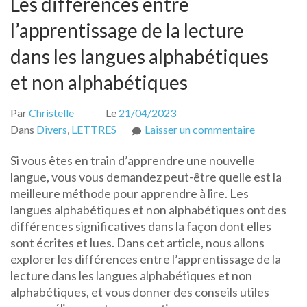
Les différences entre
l’apprentissage de la lecture
dans les langues alphabétiques
et non alphabétiques
Par
Christelle
Le
21/04/2023
sur
Dans
Divers
,
LETTRES
Laisser un commentaire
Les
Si vous êtes en train d’apprendre une nouvelle
différence
langue, vous vous demandez peut-être quelle est la
entre
meilleure méthode pour apprendre à lire. Les
l’apprentis
langues alphabétiques et non alphabétiques ont des
de
différences significatives dans la façon dont elles
la
sont écrites et lues. Dans cet article, nous allons
lecture
explorer les différences entre l’apprentissage de la
dans
lecture dans les langues alphabétiques et non
les
alphabétiques, et vous donner des conseils utiles
langues