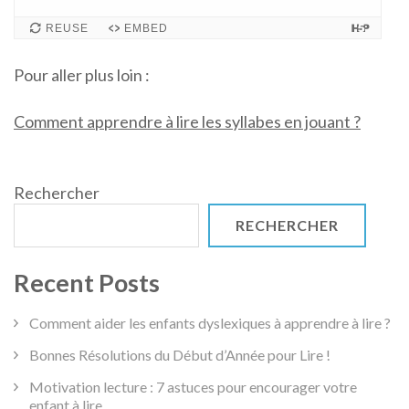
cards.
Use
REUSE
EMBED
space
or
Pour aller plus loin :
enter
key
Comment apprendre à lire les syllabes en jouant ?
to
turn
card.
Rechercher
RECHERCHER
Recent Posts
Comment aider les enfants dyslexiques à apprendre à lire ?
Bonnes Résolutions du Début d’Année pour Lire !
Motivation lecture : 7 astuces pour encourager votre
enfant à lire