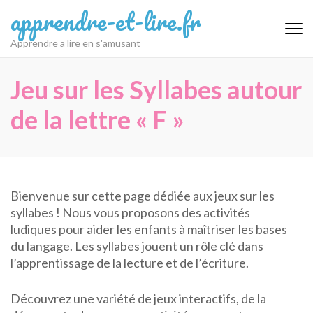
Aller
apprendre-et-lire.fr
au
contenu
Apprendre a lire en s'amusant
(Pressez
Entrée)
Jeu sur les Syllabes autour
de la lettre « F »
Bienvenue sur cette page dédiée aux jeux sur les
syllabes ! Nous vous proposons des activités
ludiques pour aider les enfants à maîtriser les bases
du langage. Les syllabes jouent un rôle clé dans
l’apprentissage de la lecture et de l’écriture.
Découvrez une variété de jeux interactifs, de la